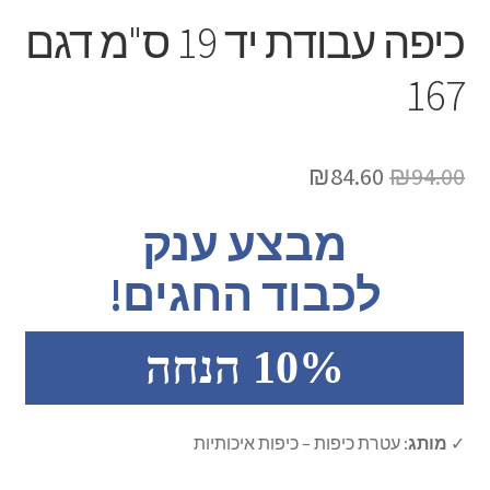
הרחב
ברכונים
כיפה עבודת יד 19 ס"מ דגם
את
תפריט
כיסוי לפלטה של שבת
167
הילד
כיסוי לחלות
המחיר
המחיר
₪
84.60
₪
94.00
כוס קידוש
המקורי
הנוכחי
מבצע ענק
נטלה
היה:
הוא:
לכבוד החגים!
₪84.60.
₪94.00.
הבדלה
10% הנחה
מוצרי ילדים
כיפות
✓
מותג:
עטרת כיפות – כיפות איכותיות
כל הקטגוריות