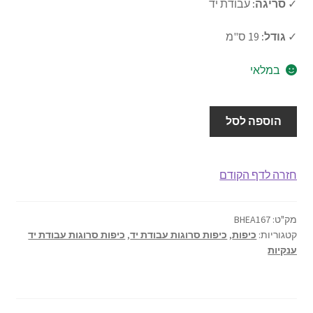
✓
סריגה:
עבודת יד
אודותינו
✓
גודל:
19 ס"מ
תנאי שימוש
במלאי
יצירת קשר
כמות
הוספה לסל
של
כיפה
עבודת
חזרה לדף הקודם
יד
19
ס"מ
מק"ט:
BHEA167
קטגוריות:
כיפות
,
כיפות סרוגות עבודת יד
,
כיפות סרוגות עבודת יד
דגם
ענקיות
167