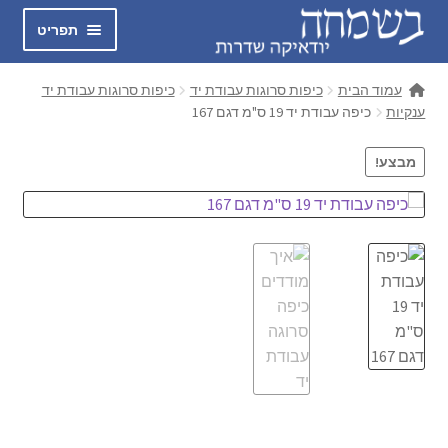
דלג
לדלג
תפריט
לתוכן
לניווט
בשמחה
עמוד הבית
כיפות סרוגות עבודת יד
כיפות סרוגות עבודת יד
ענקיות
כיפה עבודת יד 19 ס"מ דגם 167
הרחב
כיפות סרוגות עבודת יד
את
מבצע!
תפריט
חולצות אוהה
הילד
מכנסיים GIO
הרחב
טלית קטן
את
תפריט
הרחב
כיפות לילדים
הילד
את
תפריט
כיפה שחורה קטיפה
הילד