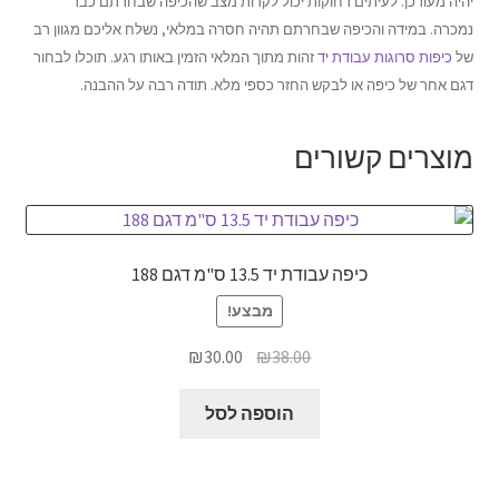
יהיה מעודכן. לעיתים רחוקות יכול לקרות מצב שהכיפה שבחרתם כבר
נמכרה. במידה והכיפה שבחרתם תהיה חסרה במלאי, נשלח אליכם מגוון רב
של
כיפות סרוגות עבודת יד
זהות מתוך המלאי הזמין באותו רגע. תוכלו לבחור
דגם אחר של כיפה או לבקש החזר כספי מלא. תודה רבה על ההבנה.
מוצרים קשורים
כיפה עבודת יד 13.5 ס"מ דגם 188
מבצע!
המחיר
המחיר
₪
30.00
₪
38.00
המקורי
הנוכחי
היה:
הוא:
הוספה לסל
₪30.00.
₪38.00.