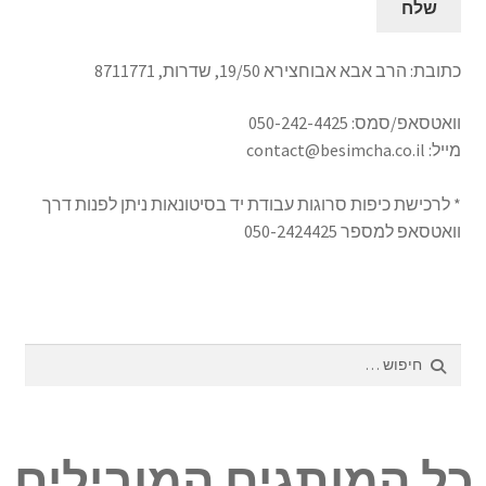
אודותינו
כתובת: הרב אבא אבוחצירא 19/50, שדרות, 8711771
תנאי שימוש
וואטסאפ/סמס: 050-242-4425
מייל: contact@besimcha.co.il
יצירת קשר
* לרכישת כיפות סרוגות עבודת יד בסיטונאות ניתן לפנות דרך
וואטסאפ למספר 050-2424425
חיפוש:
כל המותגים המובילים