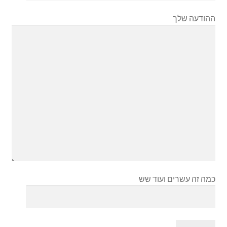
הרחב
ברכונים
את
ההודעה שלך
תפריט
כיסוי לפלטה של שבת
הילד
כיסוי לחלות
כוס קידוש
נטלה
הבדלה
מוצרי ילדים
כמה זה עשרים ועוד שש
כיפות
כל הקטגוריות