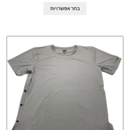
המקורי
הנוכחי
למוצר
היה:
הוא:
בחר אפשרויות
זה
₪61.00.
₪68.00.
יש
מספר
סוגים.
ניתן
לבחור
את
האפשרויות
בעמוד
המוצר