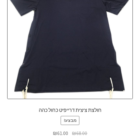
חולצת ציצית דרייפיט כחול כהה
מבצע!
המחיר
המחיר
₪
61.00
₪
68.00