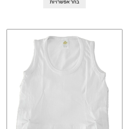
היה:
הוא:
בחר אפשרויות
זה
₪28.00.
₪35.00.
יש
מספר
סוגים.
ניתן
לבחור
את
האפשרויות
בעמוד
המוצר