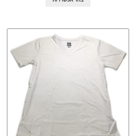
זה
₪61.00.
₪68.00.
יש
מספר
סוגים.
ניתן
לבחור
את
האפשרויות
בעמוד
המוצר