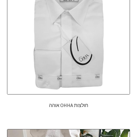
אודותינו
תנאי שימוש
יצירת קשר
חולצות OHHA אוהה