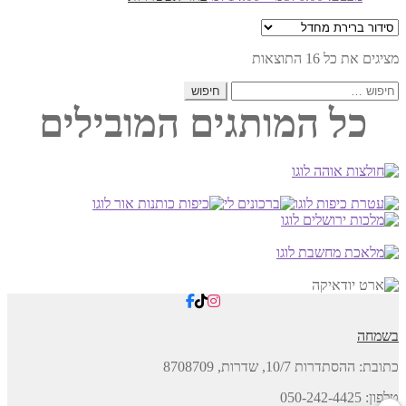
מחירים:
זה
את
יש
האפשרויות
עד
מספר
בעמוד
מציגים את כל ⁦16⁩ התוצאות
סוגים.
המוצר
ניתן
חיפוש:
לבחור
את
כל המותגים המובילים
האפשרויות
בעמוד
המוצר
בשמחה
כתובת:
ההסתדרות 10/7, שדרות,
8708709
טלפון: 050-242-4425