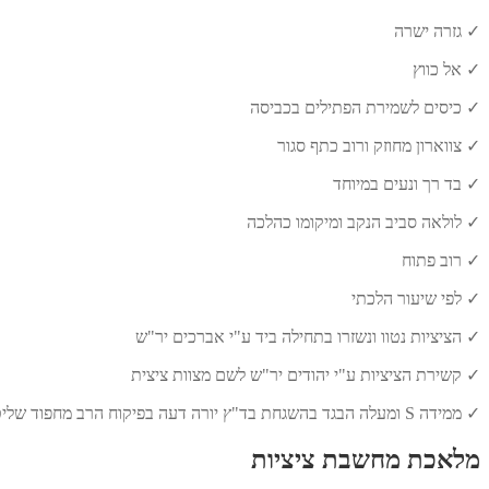
✓ גזרה ישרה
✓ אל כווץ
✓ כיסים לשמירת הפתילים בכביסה
✓ צווארון מחוזק ורוב כתף סגור
✓ בד רך ונעים במיוחד
✓ לולאה סביב הנקב ומיקומו כהלכה
✓ רוב פתוח
✓ לפי שיעור הלכתי
✓ הציציות נטוו ונשזרו בתחילה ביד ע"י אברכים יר"ש
✓ קשירת הציציות ע"י יהודים יר"ש לשם מצוות ציצית
✓ ממידה S ומעלה הבגד בהשגחת בד"ץ יורה דעה בפיקוח הרב מחפוד שליט"א
מלאכת מחשבת ציציות