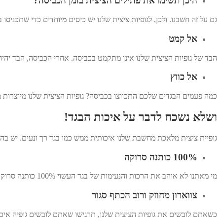
היכן תשימו את פתילים הציצית בזמן הכביסה?
גם על זה חשבנו. ולכן, לגופיות ציצית שלנו יש כיסים מיוחדים כדי שתכניסו
אל קמט
הבד של גופיות הציצית שלנו אינו מתקמט בכביסה. אחרי הכביסה, הבד יהיה
אל כווץ
כמה פעמים הבגדים שלכם התכווצו בכביסה? גופיות הציצית שלנו מיוצרות מ
ושלא נשכח לדבר על איכות הבגד!
גופיית ציצית מלאכת מחשבת שלנו איכותית ממש כמו בגד רך ונעים. יש בה 
100% כותנה סרוקה
מי מאתנו לא אוהב את הרכות והנעימות של בגד העשוי 100% כותנה סרוקה מסוג א'? זו איכות הבדים של גופיות הציצית שלנו. הבד רך ונעים מאוד.
צווארון מחוזק ורוב הכתף סגור
כשאתם לובשים את גופיות הציצית שלנו, תרגישו שאתם לובשים גופיה איכותי