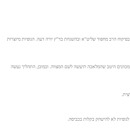
ציצית של אתר "בשמחה יודאיקה", הינה מהודרת ביותר. הגופיות בהשגחת הרב אריה לוין שליט"א. גופיות הציצית ממידה S, הבגד בפיקוח הרב מחפוד שליט"א ובהשגחת בד"ץ יורה דעה. הגופיות מיוצרות
 מכוונים היטב שהמלאכה תיעשה לשם המצווה. וכמובן, התהליך נעשה
צית.
 לגופיות לא להישחק בקלות בכביסה.