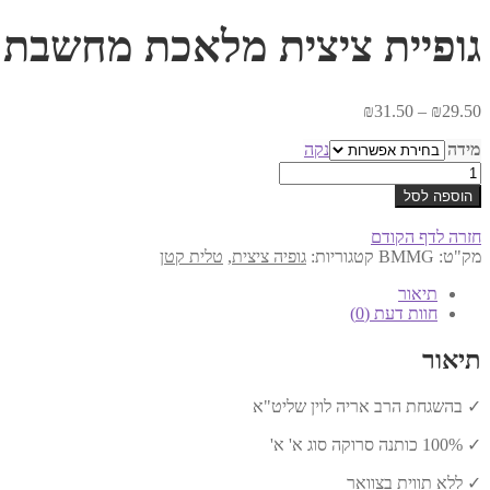
גופיית ציצית מלאכת מחשבת
טווח
₪
31.50
–
₪
29.50
מחירים:
מידה
נקה
עד
כמות
של
הוספה לסל
גופיית
ציצית
חזרה לדף הקודם
מלאכת
מק"ט:
BMMG
קטגוריות:
גופיה ציצית
,
טלית קטן
מחשבת
תיאור
חוות דעת (0)
תיאור
✓ בהשגחת הרב אריה לוין שליט"א
✓ 100% כותנה סרוקה סוג א' א'
✓ ללא תווית בצוואר