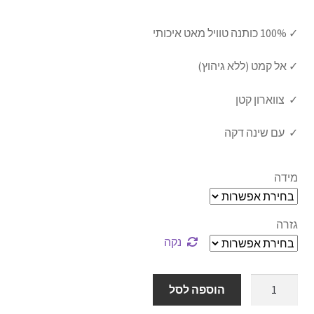
הרחב
ברכונים
המקורי
הנוכחי
את
✓ 100% כותנה טוויל מאט איכותי
תפריט
היה:
הוא:
כיסוי לפלטה של שבת
הילד
₪119.00.
₪149.00.
✓ אל קמט (ללא גיהוץ)
כיסוי לחלות
✓ צווארון קטן
כוס קידוש
✓ עם שינה דקה
נטלה
מידה
הבדלה
גזרה
מוצרי ילדים
נקה
כיפות
כמות
הוספה לסל
של
כל הקטגוריות