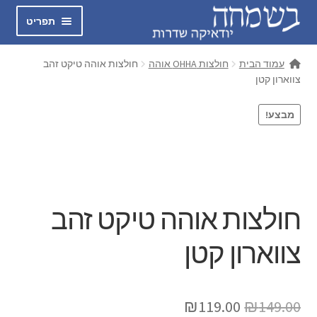
דלג
לדלג
תפריט
לתוכן
לניווט
בשמחה
עמוד הבית
חולצות OHHA אוהה
חולצות אוהה טיקט זהב
צווארון קטן
הרחב
כיפות סרוגות עבודת יד
את
מבצע!
תפריט
חולצות אוהה
הילד
מכנסיים GIO
הרחב
טלית קטן
חולצות אוהה טיקט זהב
את
תפריט
הרחב
צווארון קטן
כיפות לילדים
הילד
את
תפריט
כיפה שחורה קטיפה
הילד
המחיר
המחיר
₪
119.00
₪
149.00