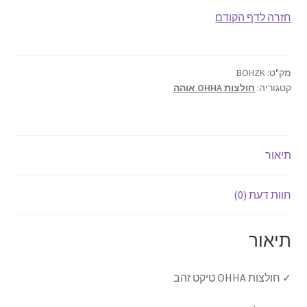
חולצות
חזרה לדף הקודם
אוהה
אודותינו
טיקט
זהב
תנאי שימוש
צווארון
מק"ט:
BOHZK
קטגוריה:
חולצות OHHA אוהה
קטן
יצירת קשר
תיאור
חוות דעת (0)
תיאור
✓ חולצות OHHA טיקט זהב