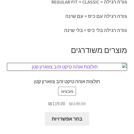
גזרה רגילה = REGULAR FIT = CLASSIC
גזרה רגילה עם כיס = עם שינה
גזרה רגילה בלי כיס = בלי שינה
מוצרים משודרגים
חולצות אוהה טיקט זהב צווארון קטן
מבצע!
המחיר
המחיר
₪
119.00
₪
149.00
המקורי
הנוכחי
למוצר
היה:
הוא:
בחר אפשרויות
זה
₪119.00.
₪149.00.
יש