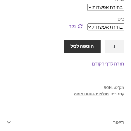
אודותינו
כיס
תנאי שימוש
נקה
יצירת קשר
כמות
הוספה לסל
של
חולצות
חזרה לדף הקודם
אוהה
טיקט
לבן
מק"ט:
BOHL
קטגוריה:
חולצות OHHA אוהה
תיאור