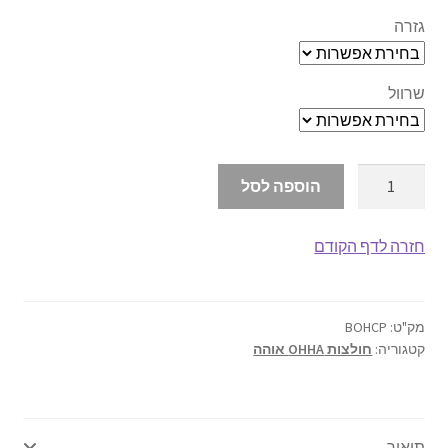
גזרה
אודותינו
תנאי שימוש
שרוול
יצירת קשר
כמות
הוספה לסל
של
חולצות
חזרה לדף הקודם
אוהה
לחתנים
צווארון
פפיון
מק"ט:
BOHCP
קטגוריה:
חולצות OHHA אוהה
תיאור