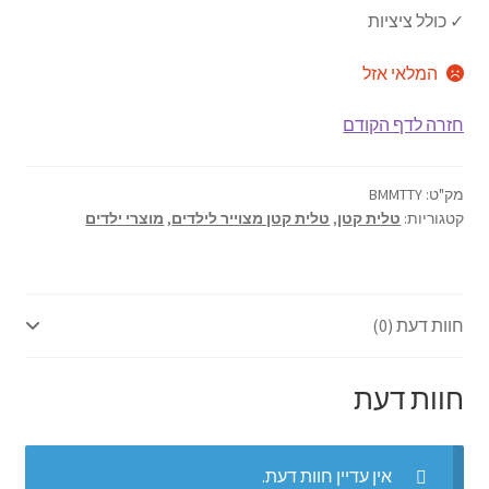
הרחב
ברכונים
₪104.00.
₪130.00.
✓ כולל ציציות
את
תפריט
כיסוי לפלטה של שבת
המלאי אזל
הילד
כיסוי לחלות
חזרה לדף הקודם
כוס קידוש
מק"ט:
BMMTTY
קטגוריות:
טלית קטן
,
טלית קטן מצוייר לילדים
,
מוצרי ילדים
נטלה
הבדלה
חוות דעת (0)
מוצרי ילדים
חוות דעת
כיפות
כל הקטגוריות
אין עדיין חוות דעת.