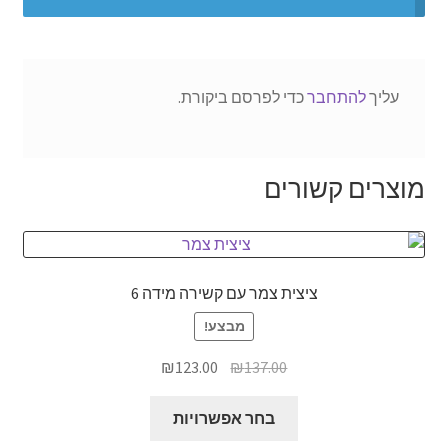
אודותינו
תנאי שימוש
עליך
להתחבר
כדי לפרסם ביקורת.
יצירת קשר
מוצרים קשורים
ציצית צמר עם קשירה מידה 6
מבצע!
המחיר
המחיר
₪
123.00
₪
137.00
המקורי
הנוכחי
למוצר
היה:
הוא:
בחר אפשרויות
זה
₪123.00.
₪137.00.