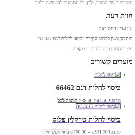
המקוריים של המוצר, ולכן, כל התמונות להמחשה בלבד.
חוות דעת
אין עדיין חוות דעת.
היה הראשון לכתוב סקירה “כיסוי לחלות דגם 65337”
עליך
להתחבר
כדי לפרסם ביקורת.
מוצרים קשורים
כיסוי לחלות דגם 66462
המחיר
המחיר
מבצע!
47.50
₪
38.00
₪
הוספה לסל
המקורי
הנוכחי
היה:
הוא:
₪38.00.
₪47.50.
כיסוי לחלות טרקלין פלוס
טווח
למוצר
מבצע!
531.00
₪
–
750.00
₪
בחר אפשרויות