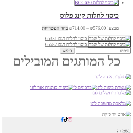
מחירים:
זה
יש
עד
מספר
כיסוי לחלות קינג פלוס
סוגים.
ניתן
טווח
למוצר
מבצע!
576.00
₪
–
714.00
₪
בחר אפשרויות
לבחור
מחירים:
זה
את
כיסוי לחלות דגם 65331
יש
האפשרויות
עד
מספר
כיסוי לחלות דגם 65587
בעמוד
סוגים.
חיפוש:
המוצר
ניתן
כל המותגים המובילים
לבחור
את
האפשרויות
בעמוד
המוצר
בשמחה