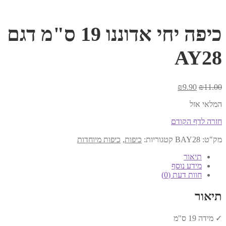
כיפה יחי אדוננו 19 ס"מ דגם
AY28
המחיר
המחיר
₪
9.90
₪
11.00
המקורי
הנוכחי
המלאי אזל
היה:
הוא:
₪9.90.
₪11.00.
חזרה לדף הקודם
מק"ט:
BAY28
קטגוריות:
כיפות
,
כיפות מיוחדות
תיאור
מידע נוסף
חוות דעת (0)
תיאור
✓ מידה 19 ס"מ