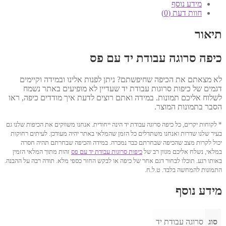
ס"מ
מידע נוסף
דגם
חוות דעת (0)
813
תיאור
כיפה סרוגה עבודת יד עם פס
לא מצאתם את הכיפה שחיפשתם? ניתן לפנות אלינו ובמידה וקיימים
דגמים של כיפות סרוגות עבודת יד שעדיין לא מופיעים באתר נשמח
לשלוח אליכם תמונות. במידה ואתם רוצים לדעת איך מודדים כיפה, ראו
הסבר בתמונות המוצר.
* לקוחות יקרים, כל כיפה סרוגה עבודת יד הינה ייחודית. אנחנו משווקים את הכיפות שלנו גם
בעיר שלנו שדרות ואנחנו משתדלים כל הזמן שהמלאי באתר יהיה מעודכן. לעיתים רחוקות
יכול לקרות מצב שהכיפה שבחרתם כבר נמכרה. במידה והכיפה שבחרתם תהיה חסרה
במלאי, נשלח אליכם מגוון רב של
כיפות סרוגות עבודת יד עם פס
זהות מתוך המלאי הזמין
באותו רגע. תוכלו לבחור דגם אחר של כיפה או לבקש החזר כספי מלא. תודה רבה על ההבנה.
התמונות להמחשה בלבד. ט.ל.ח.
מידע נוסף
סוג
סרוגה עבודת יד