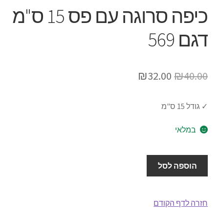
ברכונים
כיפה סרוגה עם פס 15 ס"מ
את
תפריט
כיסוי לפלטה של שבת
דגם 569
הילד
כיסוי לחלות
המחיר
המחיר
₪
32.00
₪
40.00
כוס קידוש
המקורי
הנוכחי
נטלה
✓ גודל 15 ס"מ
היה:
הוא:
₪32.00.
₪40.00.
במלאי
הבדלה
מוצרי ילדים
כמות
הוספה לסל
של
כיפות
כיפה
סרוגה
חזרה לדף הקודם
כל הקטגוריות
עם