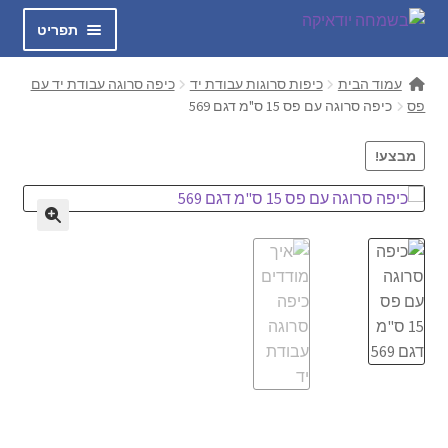
דלג
לדלג
תפריט
לתוכן
לניווט
בשמחה
עמוד הבית
כיפות סרוגות עבודת יד
כיפה סרוגה עבודת יד עם
פס
כיפה סרוגה עם פס 15 ס"מ דגם 569
הרחב
כיפות סרוגות עבודת יד
את
מבצע!
תפריט
חולצות אוהה
הילד
מכנסיים GIO
הרחב
טלית קטן
את
תפריט
הרחב
כיפות לילדים
הילד
את
תפריט
כיפה שחורה קטיפה
הילד
הרחב