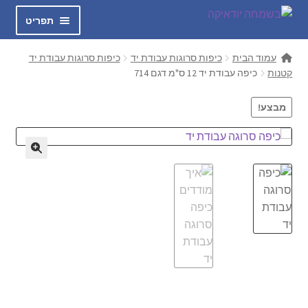
דלג
לדלג
תפריט
לתוכן
לניווט
בשמחה
עמוד הבית
כיפות סרוגות עבודת יד
כיפות סרוגות עבודת יד
קטנות
כיפה עבודת יד 12 ס"מ דגם 714
הרחב
כיפות סרוגות עבודת יד
את
מבצע!
תפריט
חולצות אוהה
הילד
מכנסיים GIO
🔍
הרחב
טלית קטן
את
תפריט
הרחב
כיפות לילדים
הילד
את
תפריט
כיפה שחורה קטיפה
הילד
הרחב