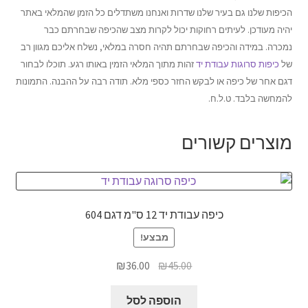
הכיפות שלנו גם בעיר שלנו שדרות ואנחנו משתדלים כל הזמן שהמלאי באתר
יהיה מעודכן. לעיתים רחוקות יכול לקרות מצב שהכיפה שבחרתם כבר
נמכרה. במידה והכיפה שבחרתם תהיה חסרה במלאי, נשלח אליכם מגוון רב
של
כיפות סרוגות עבודת יד
זהות מתוך המלאי הזמין באותו רגע. תוכלו לבחור
דגם אחר של כיפה או לבקש החזר כספי מלא. תודה רבה על ההבנה. התמונות
להמחשה בלבד. ט.ל.ח.
מוצרים קשורים
כיפה עבודת יד 12 ס"מ דגם 604
מבצע!
המחיר
המחיר
₪
36.00
₪
45.00
המקורי
הנוכחי
היה:
הוא:
הוספה לסל