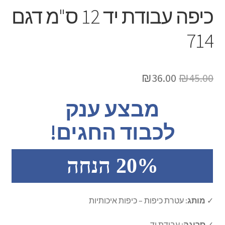
ברכונים
כיפה עבודת יד 12 ס"מ דגם
את
תפריט
כיסוי לפלטה של שבת
714
הילד
כיסוי לחלות
המחיר
המחיר
₪
36.00
₪
45.00
כוס קידוש
המקורי
הנוכחי
מבצע ענק
נטלה
היה:
הוא:
לכבוד החגים!
₪36.00.
₪45.00.
הבדלה
20% הנחה
מוצרי ילדים
כיפות
✓
מותג:
עטרת כיפות – כיפות איכותיות
כל הקטגוריות
✓
סריגה:
עבודת יד