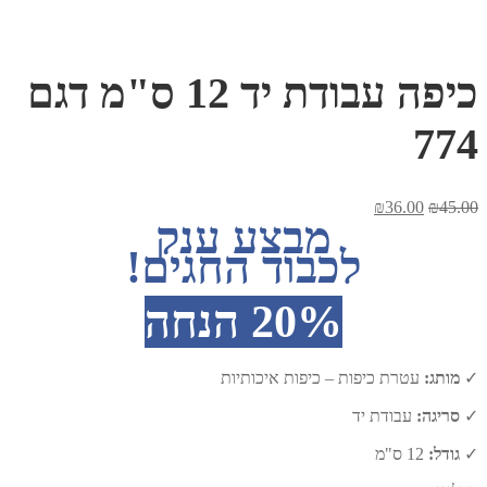
כיפה עבודת יד 12 ס"מ דגם
774
המחיר
המחיר
₪
36.00
₪
45.00
מבצע ענק
המקורי
הנוכחי
היה:
הוא:
לכבוד החגים!
₪36.00.
₪45.00.
20% הנחה
✓
מותג:
עטרת כיפות – כיפות איכותיות
✓
סריגה:
עבודת יד
✓
גודל:
12 ס"מ