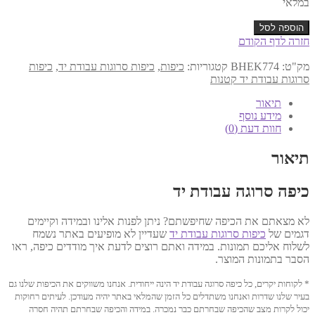
במלאי
כמות
הוספה לסל
של
חזרה לדף הקודם
כיפה
עבודת
מק"ט:
BHEK774
קטגוריות:
כיפות
,
כיפות סרוגות עבודת יד
,
כיפות
יד
סרוגות עבודת יד קטנות
12
ס"מ
תיאור
דגם
מידע נוסף
774
חוות דעת (0)
תיאור
כיפה סרוגה עבודת יד
לא מצאתם את הכיפה שחיפשתם? ניתן לפנות אלינו ובמידה וקיימים
דגמים של
כיפות סרוגות עבודת יד
שעדיין לא מופיעים באתר נשמח
לשלוח אליכם תמונות. במידה ואתם רוצים לדעת איך מודדים כיפה, ראו
הסבר בתמונות המוצר.
* לקוחות יקרים, כל כיפה סרוגה עבודת יד הינה ייחודית. אנחנו משווקים את הכיפות שלנו גם
בעיר שלנו שדרות ואנחנו משתדלים כל הזמן שהמלאי באתר יהיה מעודכן. לעיתים רחוקות
יכול לקרות מצב שהכיפה שבחרתם כבר נמכרה. במידה והכיפה שבחרתם תהיה חסרה