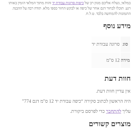
במלאי, נשלח אליכם מגוון רב של
כיפות סרוגות עבודת יד
זהות מתוך המלאי הזמין באותו
רגע. תוכלו לבחור דגם אחר של כיפה או לבקש החזר כספי מלא. תודה רבה על ההבנה.
התמונות להמחשה בלבד. ט.ל.ח.
מידע נוסף
סוג
סרוגה עבודת יד
מידה
12 ס"מ
חוות דעת
אין עדיין חוות דעת.
היה הראשון לכתוב סקירה “כיפה עבודת יד 12 ס"מ דגם 774”
עליך
להתחבר
כדי לפרסם ביקורת.
מוצרים קשורים