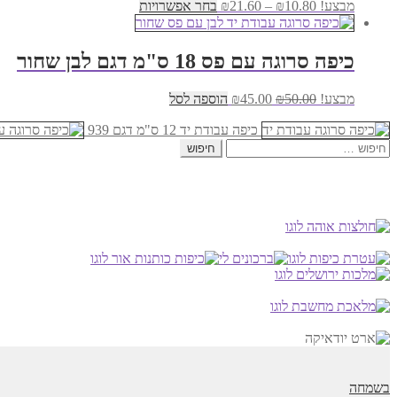
טווח
למוצר
מבצע!
10.80
₪
–
21.60
₪
בחר אפשרויות
מחירים:
זה
יש
עד
מספר
כיפה סרוגה עם פס 18 ס"מ דגם לבן שחור
סוגים.
ניתן
המחיר
המחיר
מבצע!
50.00
₪
45.00
₪
הוספה לסל
לבחור
המקורי
הנוכחי
את
היה:
הוא:
כיפה עבודת יד 12 ס"מ דגם 939
האפשרויות
חיפוש:
₪50.00.
₪45.00.
בעמוד
המוצר
בשמחה