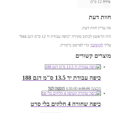
מידה
12 ס"מ
חוות דעת
אין עדיין חוות דעת.
היה הראשון לכתוב סקירה “כיפה עבודת יד 12 ס"מ דגם 944”
עליך
להתחבר
כדי לפרסם ביקורת.
מוצרים קשורים
כיפה עבודת יד 13.5 ס"מ דגם 188
המחיר
המחיר
מבצע!
38.00
₪
30.00
₪
הוספה לסל
המקורי
הנוכחי
היה:
הוא:
₪30.00.
₪38.00.
כיפה שחורה 4 חלקים בלי סרט