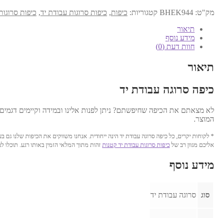
כיפה
עבודת
מק"ט:
BHEK944
קטגוריות:
כיפות
,
כיפות סרוגות עבודת יד
,
כיפות סרוגות
יד
12
תיאור
ס"מ
מידע נוסף
דגם
חוות דעת (0)
944
תיאור
כיפה סרוגה עבודת יד
לא מצאתם את הכיפה שחיפשתם? ניתן לפנות אלינו ובמידה וקיימים דגמים
המוצר.
* לקוחות יקרים, כל כיפה סרוגה עבודת יד הינה ייחודית. אנחנו משווקים את הכיפות שלנו 
אליכם מגוון רב של
כיפות סרוגות עבודת יד קטנות
זהות מתוך המלאי הזמין באותו רגע. תוכלו 
מידע נוסף
סוג
סרוגה עבודת יד