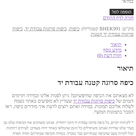
במלאי
כמות
הוספה לסל
של
חזרה לדף הקודם
כיפה
עבודת
מק"ט:
BHEK991
קטגוריות:
כיפות
,
כיפות סרוגות עבודת יד
,
כיפות
יד
סרוגות עבודת יד קטנות
12
ס"מ
תיאור
דגם
מידע נוסף
991
חוות דעת (0)
תיאור
כיפה סרוגה קטנה עבודת יד
לא מצאתם את הכיפה שחיפשתם? ניתן לפנות אלינו ובמידה וקיימים
דגמים של
כיפות סרוגות עבודת יד
שעדיין לא מופיעים באתר נשמח
לשלוח אליכם תמונות. במידה ואתם רוצים לדעת איך מודדים כיפה, ראו
הסבר בתמונות המוצר.
* לקוחות יקרים, כל כיפה סרוגה עבודת יד הינה ייחודית. אנחנו משווקים את הכיפות שלנו גם
בעיר שלנו שדרות ואנחנו משתדלים כל הזמן שהמלאי באתר יהיה מעודכן. לעיתים רחוקות
יכול לקרות מצב שהכיפה שבחרתם כבר נמכרה. במידה והכיפה שבחרתם תהיה חסרה