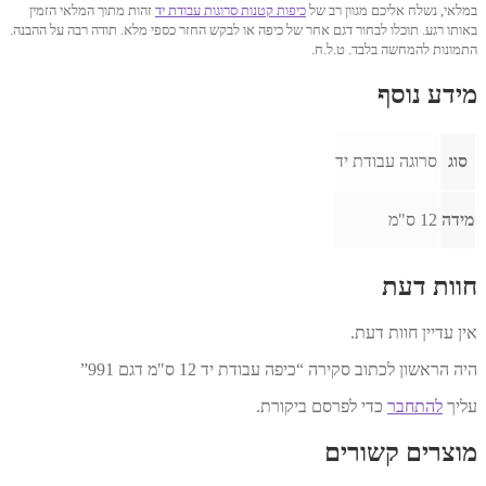
במלאי, נשלח אליכם מגוון רב של
כיפות קטנות סרוגות עבודת יד
זהות מתוך המלאי הזמין
באותו רגע. תוכלו לבחור דגם אחר של כיפה או לבקש החזר כספי מלא. תודה רבה על ההבנה.
התמונות להמחשה בלבד. ט.ל.ח.
מידע נוסף
סוג
סרוגה עבודת יד
מידה
12 ס"מ
חוות דעת
אין עדיין חוות דעת.
היה הראשון לכתוב סקירה “כיפה עבודת יד 12 ס"מ דגם 991”
עליך
להתחבר
כדי לפרסם ביקורת.
מוצרים קשורים