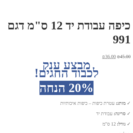
כיפה עבודת יד 12 ס"מ דגם
991
המחיר
המחיר
₪
36.00
₪
45.00
מבצע ענק
המקורי
הנוכחי
היה:
הוא:
לכבוד החגים!
₪36.00.
₪45.00.
20% הנחה
✓
מותג:
עטרת כיפות – כיפות איכותיות
✓
סריגה:
עבודת יד
✓
גודל:
12 ס"מ