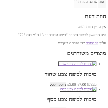
סוג
סרוגה עבודת יד
חוות דעת
אין עדיין חוות דעת.
היה הראשון לכתוב סקירה “כיפה עבודת יד 13 ס"מ דגם 723”
עליך
להתחבר
כדי לפרסם ביקורת.
מוצרים משודרגים
סיכות לכיפה צבע שחור
המחיר
המחיר
מבצע!
7.00
₪
5.00
₪
הוספה לסל
המקורי
הנוכחי
היה:
הוא:
₪5.00.
₪7.00.
סיכות לכיפה צבע כסף