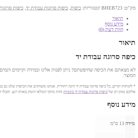
כיפה
עבודת
מק"ט:
BHEB723
קטגוריות:
כיפות
,
כיפות סרוגות עבודת יד
,
כיפות סרוגות 
יד
13
תיאור
ס"מ
מידע נוסף
דגם
חוות דעת (0)
723
תיאור
כיפה סרוגה עבודת יד
לא מצאתם את הכיפה שחיפשתם? ניתן לפנות אלינו ובמידה וקיימים דגמים
המוצר.
* לקוחות יקרים, כל כיפה סרוגה עבודת יד הינה ייחודית. אנחנו משווקים את הכיפות שלנו 
אליכם מגוון רב של
כיפות סרוגות עבודת יד בינוניות
זהות מתוך המלאי הזמין באותו רגע. תוכלו
מידע נוסף
מידה
13 ס"מ