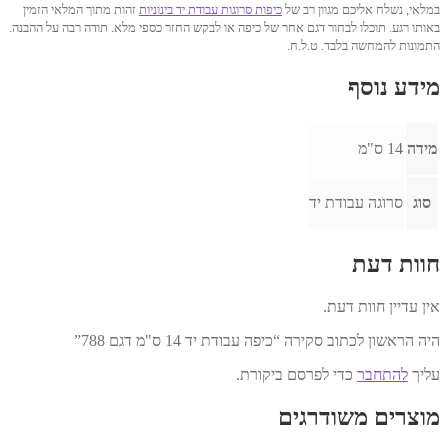
במלאי, נשלח אליכם מגוון רב של
כיפות סרוגות עבודת יד בינוניות
זהות מתוך המלאי הזמין
באותו רגע. תוכלו לבחור דגם אחר של כיפה או לבקש החזר כספי מלא. תודה רבה על ההבנה.
התמונות להמחשה בלבד. ט.ל.ח.
מידע נוסף
מידה
14 ס"מ
סוג
סרוגה עבודת יד
חוות דעת
אין עדיין חוות דעת.
היה הראשון לכתוב סקירה “כיפה עבודת יד 14 ס"מ דגם 788”
עליך
להתחבר
כדי לפרסם ביקורת.
מוצרים משודרגים