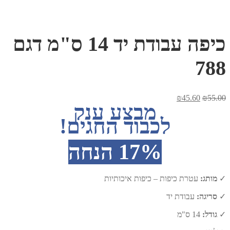
כיפה עבודת יד 14 ס"מ דגם
788
המחיר
המחיר
₪
45.60
₪
55.00
מבצע ענק
המקורי
הנוכחי
היה:
הוא:
לכבוד החגים!
₪45.60.
₪55.00.
17% הנחה
✓
מותג:
עטרת כיפות – כיפות איכותיות
✓
סריגה:
עבודת יד
✓
גודל:
14 ס"מ