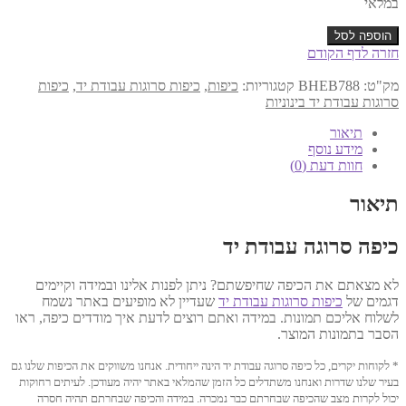
במלאי
כמות
הוספה לסל
של
חזרה לדף הקודם
כיפה
עבודת
מק"ט:
BHEB788
קטגוריות:
כיפות
,
כיפות סרוגות עבודת יד
,
כיפות
יד
סרוגות עבודת יד בינוניות
14
ס"מ
תיאור
דגם
מידע נוסף
788
חוות דעת (0)
תיאור
כיפה סרוגה עבודת יד
לא מצאתם את הכיפה שחיפשתם? ניתן לפנות אלינו ובמידה וקיימים
דגמים של
כיפות סרוגות עבודת יד
שעדיין לא מופיעים באתר נשמח
לשלוח אליכם תמונות. במידה ואתם רוצים לדעת איך מודדים כיפה, ראו
הסבר בתמונות המוצר.
* לקוחות יקרים, כל כיפה סרוגה עבודת יד הינה ייחודית. אנחנו משווקים את הכיפות שלנו גם
בעיר שלנו שדרות ואנחנו משתדלים כל הזמן שהמלאי באתר יהיה מעודכן. לעיתים רחוקות
יכול לקרות מצב שהכיפה שבחרתם כבר נמכרה. במידה והכיפה שבחרתם תהיה חסרה