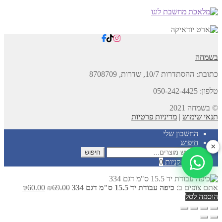
בשמחה
כתובת:
ההסתדרות 10/7, שדרות,
8708709
טלפון: 050-242-4425
© בשמחה 2021
תנאי שימוש
|
מדיניות פרטיות
החשבון שלי
חיפוש
×
חיפוש
חיפוש
עבור:
עגלת קניות
0
המחיר
המחיר
אתם צופים ב:
כיפה עבודת יד 15.5 ס"מ דגם 334
69.00
₪
60.00
₪
המקורי
הנוכחי
הוספה לסל
היה:
הוא:
₪60.00.
₪69.00.