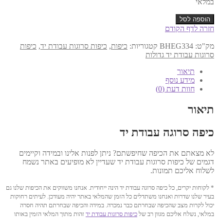
במלאי
כמות
הוספה לסל
של
חזרה לדף הקודם
כיפה
עבודת
מק"ט:
BHEG334
קטגוריות:
כיפות
,
כיפות סרוגות עבודת יד
,
כיפות
יד
סרוגות עבודת יד גדולות
15.5
ס"מ
תיאור
דגם
מידע נוסף
334
חוות דעת (0)
תיאור
כיפה סרוגה עבודת יד
לא מצאתם את הכיפה שחיפשתם? ניתן לפנות אלינו ובמידה וקיימים
דגמים של כיפות סרוגות עבודת יד שעדיין לא מופיעים באתר נשמח
לשלוח אליכם תמונות.
* לקוחות יקרים, כל כיפה סרוגה עבודת יד הינה ייחודית. אנחנו משווקים את הכיפות שלנו גם
בעיר שלנו שדרות ואנחנו משתדלים כל הזמן שהמלאי באתר יהיה מעודכן. לעיתים רחוקות
יכול לקרות מצב שהכיפה שבחרתם כבר נמכרה. במידה והכיפה שבחרתם תהיה חסרה
במלאי, נשלח אליכם מגוון רב של
כיפות סרוגות עבודת יד
זהות מתוך המלאי הזמין באותו