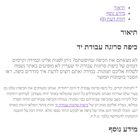
15.5
ס"מ
תיאור
דגם
מידע נוסף
719
חוות דעת (0)
תיאור
כיפה סרוגה עבודת יד
לא מצאתם את הכיפה שחיפשתם? ניתן לפנות אלינו ובמידה וקיימים
דגמים של כיפות סרוגות עבודת יד שעדיין לא מופיעים באתר נשמח
לשלוח אליכם תמונות. במידה ואתם רוצים לדעת איך מודדים כיפה, ראו
הסבר בתמונות המוצר.
* לקוחות יקרים, כל כיפה סרוגה עבודת יד הינה ייחודית. אנחנו משווקים את הכיפות שלנו גם
בעיר שלנו שדרות ואנחנו משתדלים כל הזמן שהמלאי באתר יהיה מעודכן. לעיתים רחוקות
יכול לקרות מצב שהכיפה שבחרתם כבר נמכרה. במידה והכיפה שבחרתם תהיה חסרה
במלאי, נשלח אליכם מגוון רב של
כיפות סרוגות עבודת יד
זהות מתוך המלאי הזמין באותו
רגע. תוכלו לבחור דגם אחר של כיפה או לבקש החזר כספי מלא. תודה רבה על ההבנה.
התמונות להמחשה בלבד. ט.ל.ח.
מידע נוסף