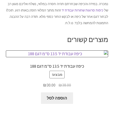
נמכרה. במידה והכיפה שבחרתם תהיה חסרה במלאי, נשלח אליכם מגוון רב
של
כיפות סרוגות שחורות עבודת יד
זהות מתוך המלאי הזמין באותו רגע. תוכלו
לבחור דגם אחר של כיפה או לבקש החזר כספי מלא. תודה רבה על ההבנה.
התמונות להמחשה בלבד. ט.ל.ח.
מוצרים קשורים
כיפה עבודת יד 13.5 ס"מ דגם 188
מבצע!
המחיר
המחיר
₪
30.00
₪
38.00
המקורי
הנוכחי
היה:
הוא:
הוספה לסל
₪30.00.
₪38.00.