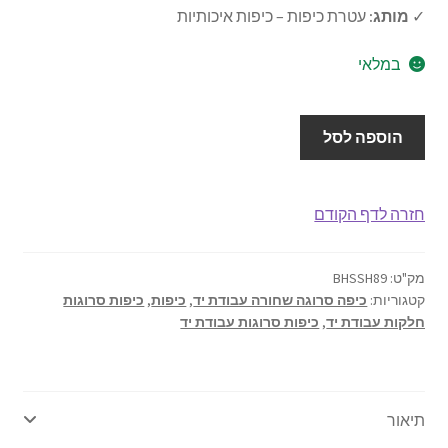
₪34.00.
₪43.00.
✓
מותג:
עטרת כיפות – כיפות איכותיות
אודותינו
במלאי
תנאי שימוש
כמות
יצירת קשר
הוספה לסל
של
כיפה
עבודת
חזרה לדף הקודם
יד
15.5
ס"מ
מק"ט:
BHSSH89
קטגוריות:
כיפה סרוגה שחורה עבודת יד
,
כיפות
,
כיפות סרוגות
דגם
חלקות עבודת יד
,
כיפות סרוגות עבודת יד
89
תיאור