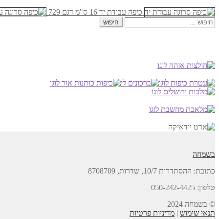
המקורי
הנוכחי
את
היה:
הוא:
כיפה עבודת יד 16 ס"מ דגם 729
האפשרויות
חיפוש:
₪33.00.
₪26.00.
בעמוד
המוצר
בשמחה
כתובת:
ההסתדרות 10/7, שדרות,
8708709
טלפון: 050-242-4425
© בשמחה 2024
תנאי שימוש
|
מדיניות פרטיות