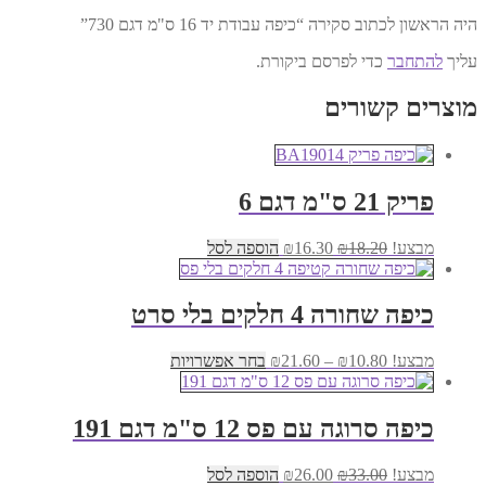
היה הראשון לכתוב סקירה “כיפה עבודת יד 16 ס"מ דגם 730”
עליך
להתחבר
כדי לפרסם ביקורת.
מוצרים קשורים
פריק 21 ס"מ דגם 6
המחיר
המחיר
מבצע!
18.20
₪
16.30
₪
הוספה לסל
המקורי
הנוכחי
היה:
הוא:
₪16.30.
₪18.20.
כיפה שחורה 4 חלקים בלי סרט
טווח
למוצר
מבצע!
10.80
₪
–
21.60
₪
בחר אפשרויות
מחירים:
זה
יש
עד
מספר
כיפה סרוגה עם פס 12 ס"מ דגם 191
סוגים.
ניתן
המחיר
המחיר
מבצע!
33.00
₪
26.00
₪
הוספה לסל
לבחור