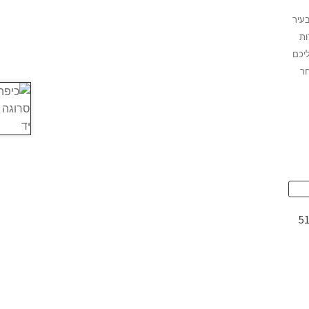
בעיר
ות
יכם
חר