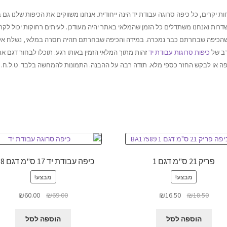
ות יקרים, כל כיפה סרוגה עבודת יד הינה ייחודית. אנחנו משווקים את הכיפות שלנו גם 
דרות ואנחנו משתדלים כל הזמן שהמלאי באתר יהיה מעודכן. לעיתים רחוקות יכול לקר
הכיפה שבחרתם כבר נמכרה. במידה והכיפה שבחרתם תהיה חסרה במלאי, נשלח אל
רב של
כיפות סרוגות עבודת יד
זהות מתוך המלאי הזמין באותו רגע. תוכלו לבחור דגם א
פה או לבקש החזר כספי מלא. תודה רבה על ההבנה. התמונות להמחשה בלבד. ט.ל.ח.
פריק 21 ס"מ דגם 1
כיפה עבודת יד 17 ס"מ דגם 518
מבצע!
מבצע!
המחיר
המחיר
המחיר
המחיר
₪
60.00
₪
69.00
₪
16.50
₪
18.50
המקורי
הנוכחי
המקורי
הנוכחי
היה:
הוא:
היה:
הוא:
הוספה לסל
הוספה לסל