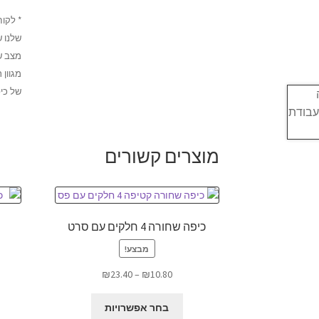
* לקוח
שלנו ש
מצב ש
מגוון 
של כי
מוצרים קשורים
כיפה שחורה 4 חלקים עם סרט
מבצע!
טווח
₪
23.40
–
₪
10.80
מחירים:
למוצר
בחר אפשרויות
זה