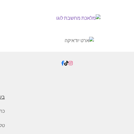
בש
כת
טלפון: 5