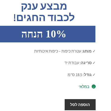
מבצע ענק
היה:
הוא:
לכבוד החגים!
₪84.60.
₪94.00.
10% הנחה
✓
מותג:
עטרת כיפות – כיפות איכותיות
✓
סריגה:
עבודת יד
✓
גודל:
18.5 ס"מ
במלאי
כמות
הוספה לסל
של