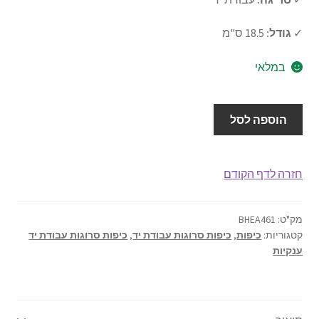
אודותינו
✓
גודל:
18.5 ס"מ
תנאי שימוש
במלאי
יצירת קשר
כמות
הוספה לסל
של
כיפה
עבודת
חזרה לדף הקודם
יד
18.5
ס"מ
מק"ט:
BHEA461
קטגוריות:
כיפות
,
כיפות סרוגות עבודת יד
,
כיפות סרוגות עבודת יד
דגם
ענקיות
461