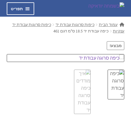
דלג
לדלג
תפריט
לתוכן
לניווט
בשמחה
עמוד הבית
כיפות סרוגות עבודת יד
כיפות סרוגות עבודת יד
ענקיות
כיפה עבודת יד 18.5 ס"מ דגם 461
הרחב
כיפות סרוגות עבודת יד
את
מבצע!
תפריט
חולצות אוהה
הילד
מכנסיים GIO
הרחב
טלית קטן
את
תפריט
הרחב
כיפות לילדים
הילד
את
תפריט
כיפה שחורה קטיפה
הילד
הרחב