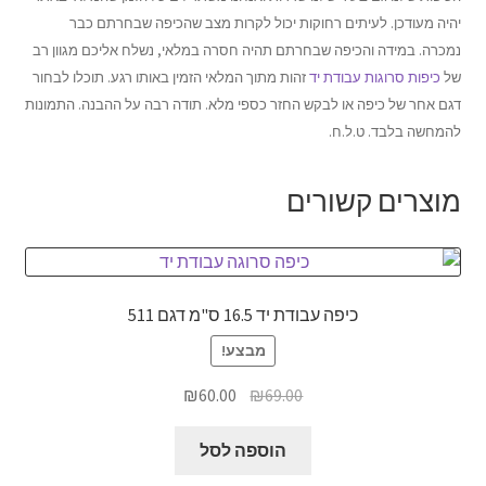
יהיה מעודכן. לעיתים רחוקות יכול לקרות מצב שהכיפה שבחרתם כבר
נמכרה. במידה והכיפה שבחרתם תהיה חסרה במלאי, נשלח אליכם מגוון רב
של
כיפות סרוגות עבודת יד
זהות מתוך המלאי הזמין באותו רגע. תוכלו לבחור
דגם אחר של כיפה או לבקש החזר כספי מלא. תודה רבה על ההבנה. התמונות
להמחשה בלבד. ט.ל.ח.
מוצרים קשורים
כיפה עבודת יד 16.5 ס"מ דגם 511
מבצע!
המחיר
המחיר
₪
60.00
₪
69.00
המקורי
הנוכחי
היה:
הוא:
הוספה לסל
₪60.00.
₪69.00.