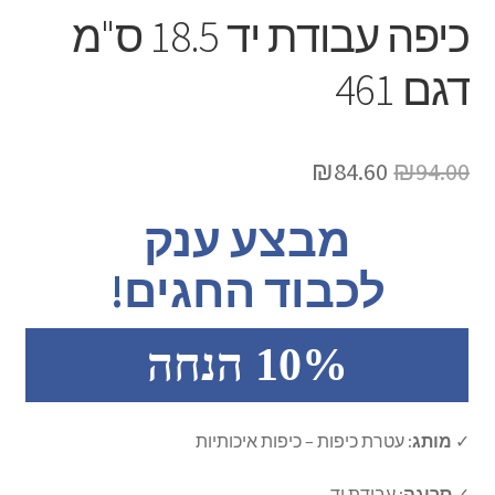
ברכונים
כיפה עבודת יד 18.5 ס"מ
את
תפריט
כיסוי לפלטה של שבת
דגם 461
הילד
כיסוי לחלות
המחיר
המחיר
₪
84.60
₪
94.00
כוס קידוש
המקורי
הנוכחי
מבצע ענק
נטלה
היה:
הוא:
לכבוד החגים!
₪84.60.
₪94.00.
הבדלה
10% הנחה
מוצרי ילדים
כיפות
✓
מותג:
עטרת כיפות – כיפות איכותיות
כל הקטגוריות
✓
סריגה:
עבודת יד