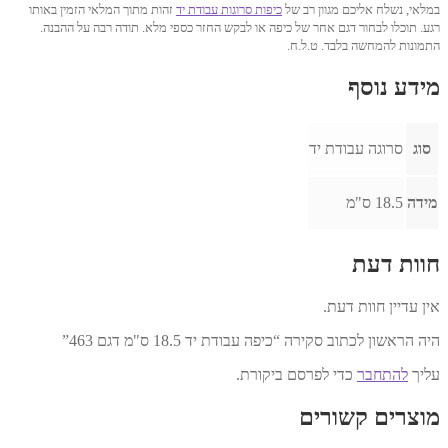
במלאי, נשלח אליכם מגוון רב של
כיפות סרוגות עבודת יד
זהות מתוך המלאי הזמין באותו
רגע. תוכלו לבחור דגם אחר של כיפה או לבקש החזר כספי מלא. תודה רבה על ההבנה.
התמונות להמחשה בלבד. ט.ל.ח.
מידע נוסף
סוג
סרוגה עבודת יד
מידה
18.5 ס"מ
חוות דעת
אין עדיין חוות דעת.
היה הראשון לכתוב סקירה “כיפה עבודת יד 18.5 ס"מ דגם 463”
עליך
להתחבר
כדי לפרסם ביקורת.
מוצרים קשורים