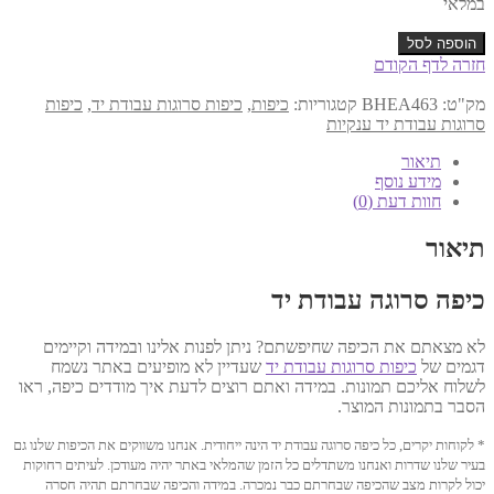
במלאי
כמות
הוספה לסל
של
חזרה לדף הקודם
כיפה
עבודת
מק"ט:
BHEA463
קטגוריות:
כיפות
,
כיפות סרוגות עבודת יד
,
כיפות
יד
סרוגות עבודת יד ענקיות
18.5
ס"מ
תיאור
דגם
מידע נוסף
463
חוות דעת (0)
תיאור
כיפה סרוגה עבודת יד
לא מצאתם את הכיפה שחיפשתם? ניתן לפנות אלינו ובמידה וקיימים
דגמים של
כיפות סרוגות עבודת יד
שעדיין לא מופיעים באתר נשמח
לשלוח אליכם תמונות. במידה ואתם רוצים לדעת איך מודדים כיפה, ראו
הסבר בתמונות המוצר.
* לקוחות יקרים, כל כיפה סרוגה עבודת יד הינה ייחודית. אנחנו משווקים את הכיפות שלנו גם
בעיר שלנו שדרות ואנחנו משתדלים כל הזמן שהמלאי באתר יהיה מעודכן. לעיתים רחוקות
יכול לקרות מצב שהכיפה שבחרתם כבר נמכרה. במידה והכיפה שבחרתם תהיה חסרה