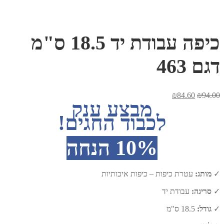
כיפה עבודת יד 18.5 ס"מ
דגם 463
המחיר
המחיר
₪
84.60
₪
94.00
מבצע ענק
המקורי
הנוכחי
היה:
הוא:
לכבוד החגים!
₪84.60.
₪94.00.
10% הנחה
✓
מותג:
עטרת כיפות – כיפות איכותיות
✓
סריגה:
עבודת יד
✓
גודל:
18.5 ס"מ