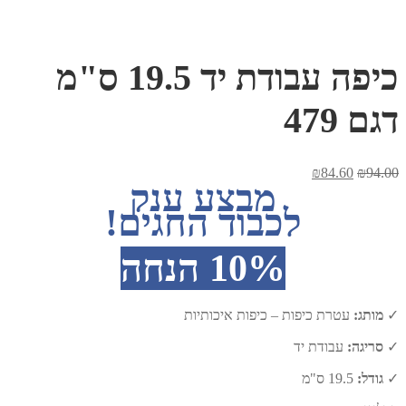
כיפה עבודת יד 19.5 ס"מ
דגם 479
המחיר
המחיר
₪
84.60
₪
94.00
מבצע ענק
המקורי
הנוכחי
היה:
הוא:
לכבוד החגים!
₪84.60.
₪94.00.
10% הנחה
✓
מותג:
עטרת כיפות – כיפות איכותיות
✓
סריגה:
עבודת יד
✓
גודל:
19.5 ס"מ