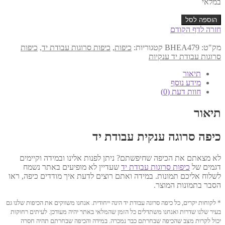
במלאי
כמות
הוספה לסל
של
חזרה לדף הקודם
כיפה
עבודת
מק"ט:
BHEA479
קטגוריות:
כיפות
,
כיפות סרוגות עבודת יד
,
כיפות
יד
סרוגות עבודת יד ענקיות
19.5
ס"מ
תיאור
דגם
מידע נוסף
479
חוות דעת (0)
תיאור
כיפה סרוגה ענקית עבודת יד
לא מצאתם את הכיפה שחיפשתם? ניתן לפנות אלינו ובמידה וקיימים
דגמים של
כיפות סרוגות עבודת יד
שעדיין לא מופיעים באתר נשמח
לשלוח אליכם תמונות. במידה ואתם רוצים לדעת איך מודדים כיפה, ראו
הסבר בתמונות המוצר.
* לקוחות יקרים, כל כיפה סרוגה עבודת יד הינה ייחודית. אנחנו משווקים את הכיפות שלנו גם
בעיר שלנו שדרות ואנחנו משתדלים כל הזמן שהמלאי באתר יהיה מעודכן. לעיתים רחוקות
יכול לקרות מצב שהכיפה שבחרתם כבר נמכרה. במידה והכיפה שבחרתם תהיה חסרה