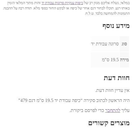
במלאי, נשלח אליכם מגוון רב של
כיפות ענקיות סרוגות עבודת יד
זהות מתוך המלאי הזמין
באותו רגע. תוכלו לבחור דגם אחר של כיפה או לבקש החזר כספי מלא. תודה רבה על ההבנה.
התמונות להמחשה בלבד. ט.ל.ח.
מידע נוסף
סוג
סרוגה עבודת יד
מידה
19.5 ס"מ
חוות דעת
אין עדיין חוות דעת.
היה הראשון לכתוב סקירה “כיפה עבודת יד 19.5 ס"מ דגם 479”
עליך
להתחבר
כדי לפרסם ביקורת.
מוצרים קשורים