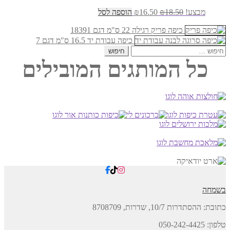
המחיר
המחיר
מבצע!
18.50
₪
16.50
₪
הוספה לסל
המקורי
הנוכחי
היה:
כיפה פריק רגילה 22 ס"מ דגם 18391
הוא:
₪16.50.
₪18.50.
כיפה עבודת יד 16.5 ס"מ דגם 7
חיפוש:
כל המותגים המובילים
בשמחה
כתובת:
ההסתדרות 10/7, שדרות,
8708709
טלפון: 050-242-4425