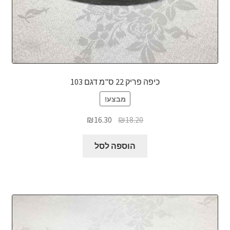
כיפה פריק 22 ס"מ דגם 103
מבצע!
המחיר
המחיר
₪
16.30
₪
18.20
המקורי
הנוכחי
היה:
הוא:
הוספה לסל
₪16.30.
₪18.20.