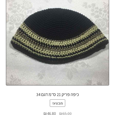
כיפה פריק 21 ס"מ דגם 34
מבצע!
המחיר
המחיר
₪
46.80
₪
65.00