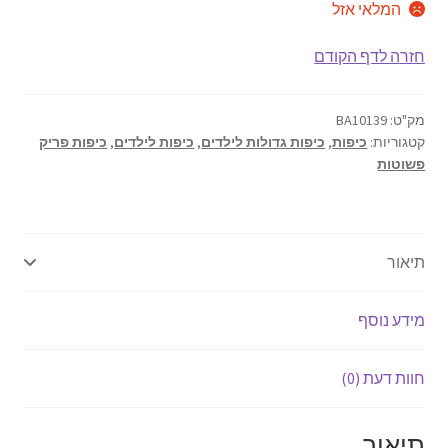
המלאי אזל
היה:
הוא:
אודותינו
₪16.20.
₪18.10.
חזרה לדף הקודם
תנאי שימוש
מק"ט:
BA10139
יצירת קשר
קטגוריות:
כיפות
,
כיפות גדולות לילדים
,
כיפות לילדים
,
כיפות פריק
פשוטות
תיאור
מידע נוסף
חוות דעת (0)
תיאור