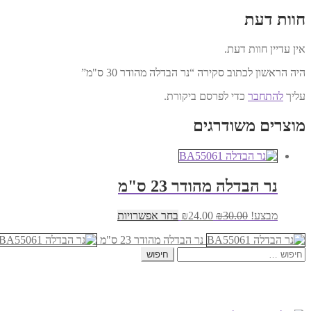
חוות דעת
אין עדיין חוות דעת.
היה הראשון לכתוב סקירה “נר הבדלה מהודר 30 ס"מ”
עליך
להתחבר
כדי לפרסם ביקורת.
מוצרים משודרגים
נר הבדלה מהודר 23 ס"מ
המחיר
המחיר
למוצר
מבצע!
30.00
₪
24.00
₪
בחר אפשרויות
המקורי
הנוכחי
זה
היה:
הוא:
נר הבדלה מהודר 23 ס"מ
יש
חיפוש:
₪30.00.
₪24.00.
מספר
סוגים.
ניתן
לבחור
את