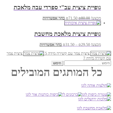
היה:
הוא:
יש
₪68.00.
₪61.00.
מספר
גופיית ציצית עב"י ספרדי עבה מלאכת
סוגים.
ניתן
המחיר
המחיר
למוצר
מבצע!
80.00
₪
71.50
₪
בחר אפשרויות
לבחור
המקורי
הנוכחי
זה
את
היה:
הוא:
יש
האפשרויות
₪80.00.
₪71.50.
מספר
בעמוד
גופיית ציצית מלאכת מחשבת
סוגים.
המוצר
ניתן
טווח
למוצר
מבצע!
29.50
₪
–
31.50
₪
בחר אפשרויות
לבחור
מחירים:
זה
את
ציצית צמר עם קשירה מידה 5
יש
ציצית צמר
האפשרויות
עד
מספר
עם קשירה מידה 7
בעמוד
חיפוש:
סוגים.
המוצר
ניתן
כל המותגים המובילים
לבחור
את
האפשרויות
בעמוד
המוצר