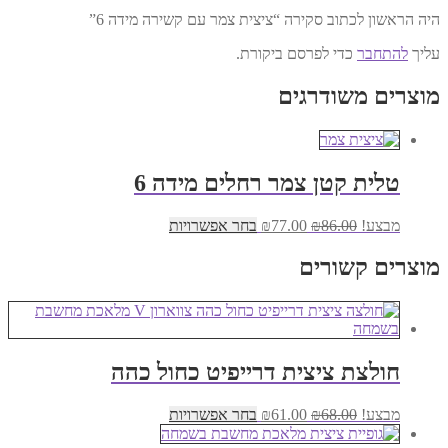
היה הראשון לכתוב סקירה “ציצית צמר עם קשירה מידה 6”
עליך
להתחבר
כדי לפרסם ביקורת.
מוצרים משודרגים
טלית קטן צמר רחלים מידה 6
המחיר
המחיר
למוצר
מבצע!
86.00
₪
77.00
₪
בחר אפשרויות
המקורי
הנוכחי
זה
היה:
הוא:
יש
מוצרים קשורים
₪86.00.
₪77.00.
מספר
סוגים.
ניתן
לבחור
את
חולצת ציצית דרייפיט כחול כהה
האפשרויות
בעמוד
המוצר
המחיר
המחיר
למוצר
מבצע!
68.00
₪
61.00
₪
בחר אפשרויות
המקורי
הנוכחי
זה