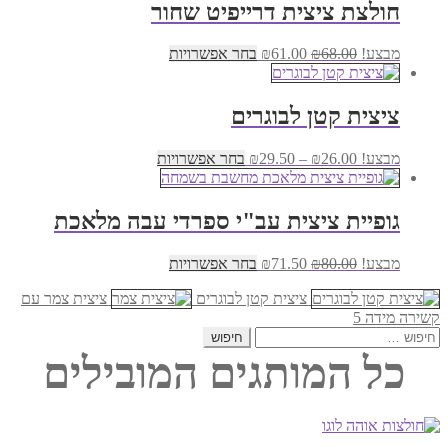
חולצת ציצית דרייפיט שחור
המחיר
המחיר
למוצר
מבצע!
68.00
₪
61.00
₪
בחר אפשרויות
המקורי
הנוכחי
זה
היה:
הוא:
יש
₪68.00.
₪61.00.
מספר
ציצית קטן לבוגרים
סוגים.
ניתן
טווח
למוצר
מבצע!
26.00
₪
–
29.50
₪
בחר אפשרויות
לבחור
מחירים:
זה
את
יש
האפשרויות
עד
מספר
בעמוד
גופיית ציצית עב"י ספרדי עבה מלאכת
סוגים.
המוצר
ניתן
המחיר
המחיר
למוצר
מבצע!
80.00
₪
71.50
₪
בחר אפשרויות
לבחור
המקורי
הנוכחי
זה
את
היה:
הוא:
ציצית קטן לבוגרים
יש
ציצית צמר עם
האפשרויות
₪80.00.
₪71.50.
מספר
קשירה מידה 5
בעמוד
חיפוש:
סוגים.
המוצר
ניתן
כל המותגים המובילים
לבחור
את
האפשרויות
בעמוד
המוצר