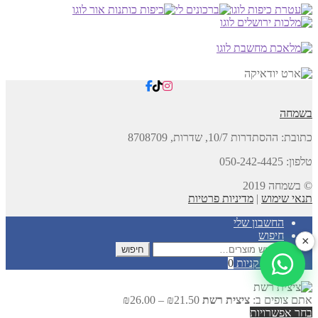
בשמחה
כתובת:
ההסתדרות 10/7, שדרות,
8708709
טלפון: 050-242-4425
© בשמחה 2019
תנאי שימוש
|
מדיניות פרטיות
החשבון שלי
חיפוש
×
חיפוש
חיפוש
עבור:
עגלת קניות
0
טווח
אתם צופים ב:
ציצית רשת
21.50
₪
–
26.00
₪
מחירים:
בחר אפשרויות