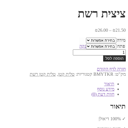
ציצית רשת
טווח
₪
26.00
–
₪
21.50
מחירים:
מידה
עד
פתח
נקה
כמות
של
הוספה לסל
ציצית
רשת
חזרה לדף הקודם
מק"ט:
BMYTKR
קטגוריות:
טלית קטן
,
טלית קטן רשת
תיאור
מידע נוסף
חוות דעת (0)
תיאור
✓ 100% דיאולן