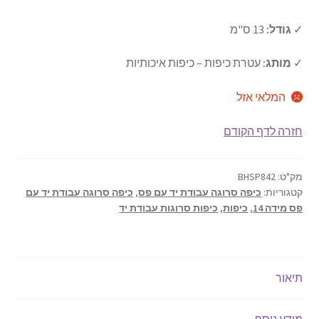
ברכונים
המקורי
הנוכחי
את
✓
גודל:
13 ס"מ
תפריט
היה:
הוא:
כיסוי לפלטה של שבת
הילד
₪28.00.
₪35.00.
✓
מותג:
עטרת כיפות – כיפות איכותיות
כיסוי לחלות
המלאי אזל
כוס קידוש
חזרה לדף הקודם
נטלה
מק"ט:
BHSP842
הבדלה
קטגוריות:
כיפה סרוגה עבודת יד עם פס
,
כיפה סרוגה עבודת יד עם
פס מידה 14
,
כיפות
,
כיפות סרוגות עבודת יד
מוצרי ילדים
כיפות
תיאור
כל הקטגוריות
מידע נוסף