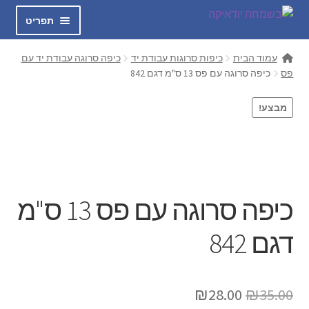
דלג
לדלג
תפריט
לתוכן
לניווט
בשמחה
עמוד הבית
כיפות סרוגות עבודת יד
כיפה סרוגה עבודת יד עם
פס
כיפה סרוגה עם פס 13 ס"מ דגם 842
הרחב
כיפות סרוגות עבודת יד
את
מבצע!
תפריט
חולצות אוהה
הילד
מכנסיים GIO
הרחב
טלית קטן
כיפה סרוגה עם פס 13 ס"מ
את
תפריט
הרחב
דגם 842
כיפות לילדים
הילד
את
תפריט
כיפה שחורה קטיפה
הילד
המחיר
המחיר
₪
28.00
₪
35.00
הרחב