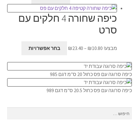
המקורי
הנוכחי
היה:
הוא:
כיפה שחורה 4 חלקים עם
₪38.00.
₪48.00.
סרט
טווח
למוצר
מבצע!
10.80
₪
–
23.40
₪
בחר אפשרויות
מחירים:
זה
יש
עד
מספר
כיפה סרוגה עם פס כחול 20 ס"מ דגם 985
סוגים.
ניתן
כיפה סרוגה עם פס כחול 20.5 ס"מ דגם 989
לבחור
את
האפשרויות
חיפוש:
בעמוד
המוצר