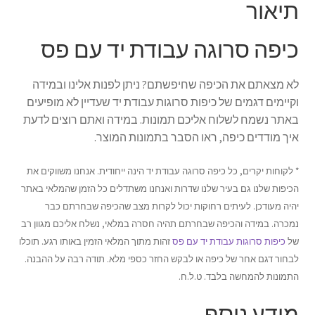
תיאור
כיפות
כיפה סרוגה עבודת יד עם פס
כל הקטגוריות
לא מצאתם את הכיפה שחיפשתם? ניתן לפנות אלינו ובמידה
אודותינו
וקיימים דגמים של כיפות סרוגות עבודת יד שעדיין לא מופיעים
באתר נשמח לשלוח אליכם תמונות. במידה ואתם רוצים לדעת
תנאי שימוש
איך מודדים כיפה, ראו הסבר בתמונות המוצר.
יצירת קשר
* לקוחות יקרים, כל כיפה סרוגה עבודת יד הינה ייחודית. אנחנו משווקים את
הכיפות שלנו גם בעיר שלנו שדרות ואנחנו משתדלים כל הזמן שהמלאי באתר
יהיה מעודכן. לעיתים רחוקות יכול לקרות מצב שהכיפה שבחרתם כבר
נמכרה. במידה והכיפה שבחרתם תהיה חסרה במלאי, נשלח אליכם מגוון רב
של
כיפות סרוגות עבודת יד עם פס
זהות מתוך המלאי הזמין באותו רגע. תוכלו
לבחור דגם אחר של כיפה או לבקש החזר כספי מלא. תודה רבה על ההבנה.
התמונות להמחשה בלבד. ט.ל.ח.
מידע נוסף