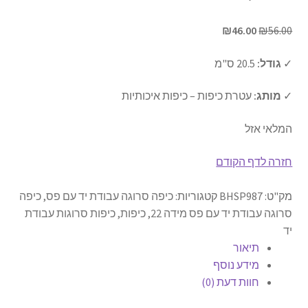
כיפה שחורה קטיפה
המחיר
המחיר
₪
46.00
₪
56.00
המקורי
הנוכחי
✓
גודל:
20.5 ס"מ
היה:
הוא:
ברכונים
₪46.00.
₪56.00.
✓
מותג:
עטרת כיפות – כיפות איכותיות
כיסוי לפלטה של שבת
המלאי אזל
כיסוי לחלות
חזרה לדף הקודם
כוס קידוש
מק"ט:
BHSP987
קטגוריות:
כיפה סרוגה עבודת יד עם פס
,
כיפה
נטלה
סרוגה עבודת יד עם פס מידה 22
,
כיפות
,
כיפות סרוגות עבודת
יד
תיאור
הבדלה
מידע נוסף
חוות דעת (0)
מוצרי ילדים