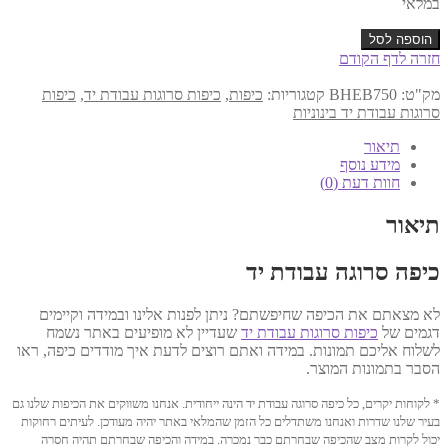
במלאי
כמות
הוספה לסל
של
חזרה לדף הקודם
כיפה
עבודת
מק"ט:
BHEB750
קטגוריות:
כיפות
,
כיפות סרוגות עבודת יד
,
כיפות
יד
סרוגות עבודת יד בינוניות
13.5
ס"מ
תיאור
דגם
מידע נוסף
750
חוות דעת (0)
תיאור
כיפה סרוגה עבודת יד
לא מצאתם את הכיפה שחיפשתם? ניתן לפנות אלינו ובמידה וקיימים
דגמים של
כיפות סרוגות עבודת יד
שעדיין לא מופיעים באתר נשמח
לשלוח אליכם תמונות. במידה ואתם רוצים לדעת איך מודדים כיפה, ראו
הסבר בתמונות המוצר.
* לקוחות יקרים, כל כיפה סרוגה עבודת יד הינה ייחודית. אנחנו משווקים את הכיפות שלנו גם
בעיר שלנו שדרות ואנחנו משתדלים כל הזמן שהמלאי באתר יהיה מעודכן. לעיתים רחוקות
יכול לקרות מצב שהכיפה שבחרתם כבר נמכרה. במידה והכיפה שבחרתם תהיה חסרה