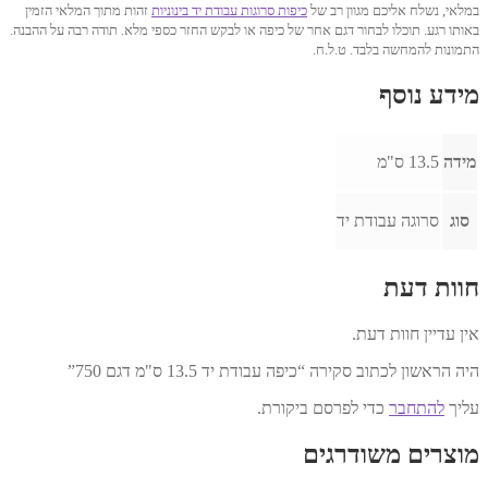
במלאי, נשלח אליכם מגוון רב של
כיפות סרוגות עבודת יד בינוניות
זהות מתוך המלאי הזמין
באותו רגע. תוכלו לבחור דגם אחר של כיפה או לבקש החזר כספי מלא. תודה רבה על ההבנה.
התמונות להמחשה בלבד. ט.ל.ח.
מידע נוסף
מידה
13.5 ס"מ
סוג
סרוגה עבודת יד
חוות דעת
אין עדיין חוות דעת.
היה הראשון לכתוב סקירה “כיפה עבודת יד 13.5 ס"מ דגם 750”
עליך
להתחבר
כדי לפרסם ביקורת.
מוצרים משודרגים