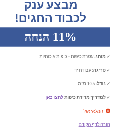
מבצע ענק
היה:
הוא:
לכבוד החגים!
₪40.00.
₪45.00.
11% הנחה
✓
מותג:
עטרת כיפות – כיפות איכותיות
✓
סריגה:
עבודת יד
✓
גודל:
10.5 ס"מ
✓
למדריך מדידת כיפות
לחצו כאן
המלאי אזל
חזרה לדף הקודם