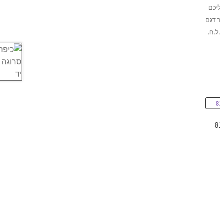
יכם
ר דגם
.ח.