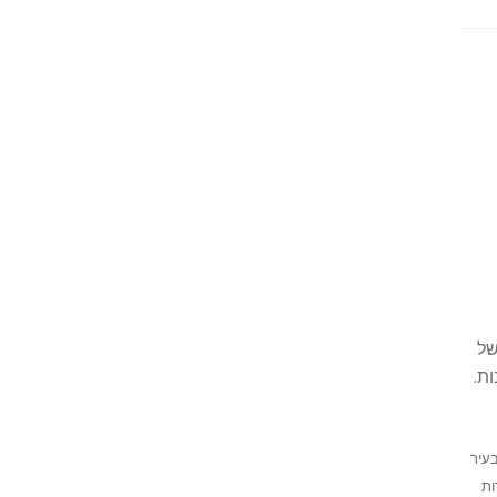
של
ת.
בעיר
ות