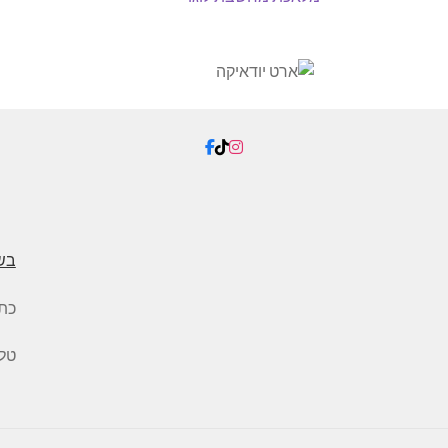
בש
כת
טלפון: 5