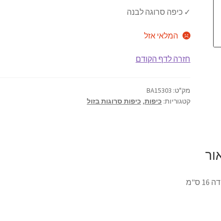
✓ כיפה סרוגה לבנה
היה:
הוא:
₪9.90.
₪11.00.
המלאי אזל
חזרה לדף הקודם
מק"ט:
BA15303
קטגוריות:
כיפות
,
כיפות סרוגות בזול
ור
1 ס"מ