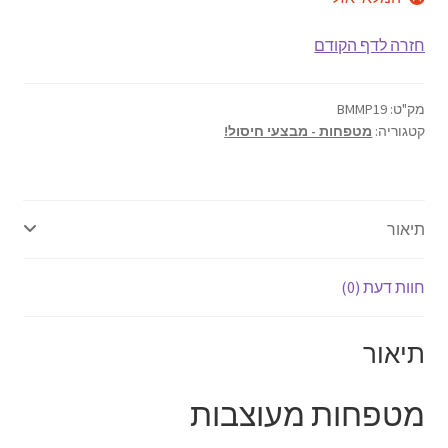
הרחב
ברכונים
את
חזרה לדף הקודם
תפריט
כיסוי לפלטה של שבת
הילד
מק"ט:
BMMP19
כיסוי לחלות
קטגוריה:
מטפחות - מבצעי חיסול!
כוס קידוש
נטלה
תיאור
הבדלה
חוות דעת (0)
מוצרי ילדים
תיאור
כיפות
מטפחות מעוצבות
כל הקטגוריות